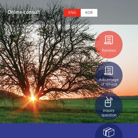
Online consult
ENG
KOR
Reviews
Advantage
of service
Inquiry
question