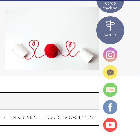
Cargo
tracking
Location
중국이사
Read: 5622
Date : 25-07-04 11:27