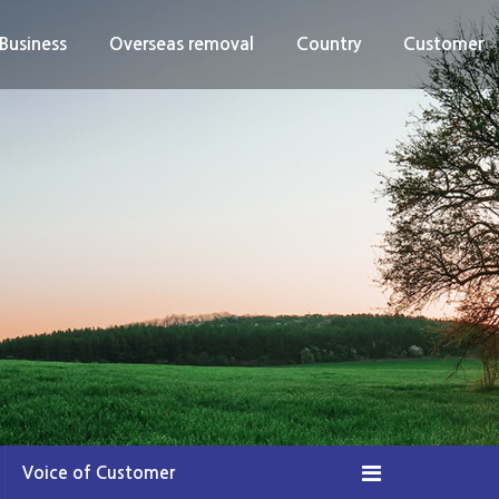
Business
Overseas removal
Country
Customer
Voice of Customer